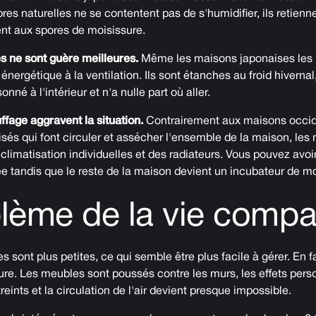
fibres naturelles ne se contentent pas de s'humidifier, ils retienn
ent aux spores de moisissure.
 ne sont guère meilleures.
Même les maisons japonaises les 
é énergétique à la ventilation. Ils sont étanches au froid hivernal
nné à l'intérieur et n'a nulle part où aller.
fage aggravent la situation.
Contrairement aux maisons occid
isés qui font circuler et assécher l'ensemble de la maison, le
e climatisation individuelles et des radiateurs. Vous pouvez avo
e tandis que le reste de la maison devient un incubateur de mo
lème de la vie compa
 sont plus petites, ce qui semble être plus facile à gérer. En fa
re. Les meubles sont poussés contre les murs, les effets pers
eints et la circulation de l'air devient presque impossible.