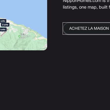
NipponHomes.com is the
listings, one map, built 
ACHETEZ LA MAISON