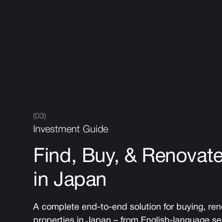
(03)
Investment Guide
Find, Buy, & Renovate
in Japan
A complete end-to-end solution for buying, re
properties in Japan – from English-language s