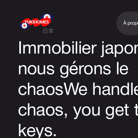
À prop
Immobilier japon
nous gérons le
chaos
We handle
chaos, you get 
keys.