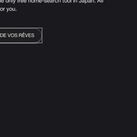
 only free home-search tool in Japan. All
for you.
 DE VOS RÊVES