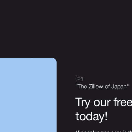
(02)
"The Zillow of Japan"
Try our fre
today!